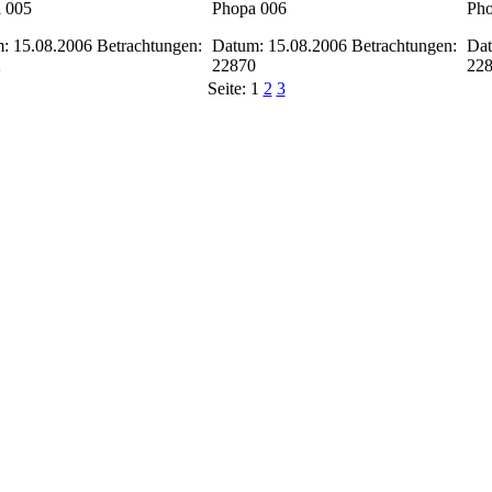
 005
Phopa 006
Pho
: 15.08.2006
Betrachtungen:
Datum: 15.08.2006
Betrachtungen:
Dat
2
22870
22
Seite:
1
2
3