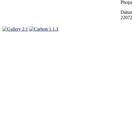
Phopa
Datum
2207