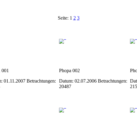
Seite:
1
2
3
 001
Phopa 002
Pho
: 01.11.2007
Betrachtungen:
Datum: 02.07.2006
Betrachtungen:
Dat
3
20487
21