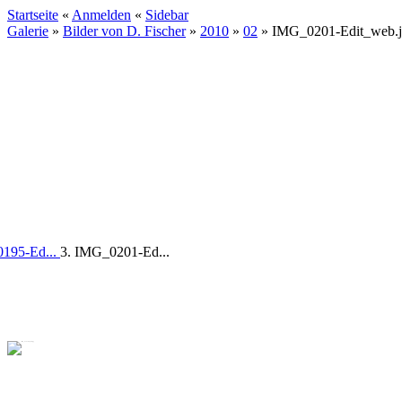
Startseite
«
Anmelden
«
Sidebar
Galerie
»
Bilder von D. Fischer
»
2010
»
02
»
IMG_0201-Edit_web.
0195-Ed...
3. IMG_0201-Ed...